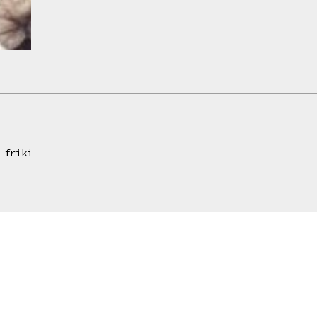
anecdotas
rugby
bienvenid@s
friki