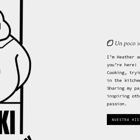
Un poco so
I’m Heather a
you’re here!
Cooking, tryi
in the kitche
Sharing my pa
inspiring oth
passion.
NUESTRA HI