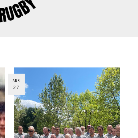
ABR
27