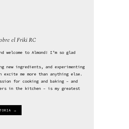
bre el Friki RC
nd welcome to Almond! I’m so glad
ng new ingredients, and experimenting
n excite me more than anything else.
ssion for cooking and baking – and
ers in the kitchen – is my greatest
STORIA →