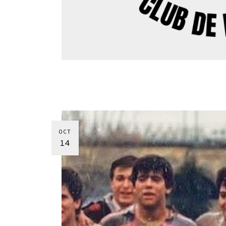
OCT
14