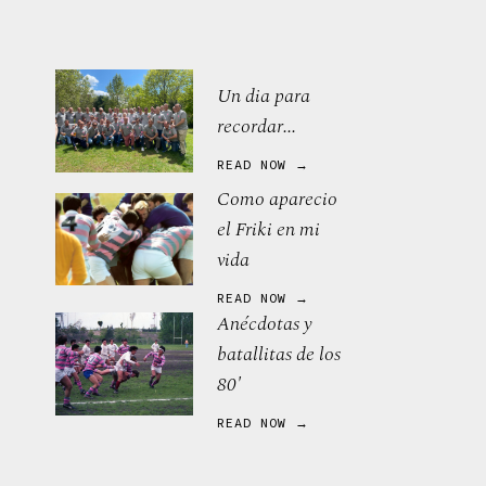
Un dia para
recordar...
READ NOW →
Como aparecio
el Friki en mi
vida
READ NOW →
Anécdotas y
batallitas de los
80'
READ NOW →