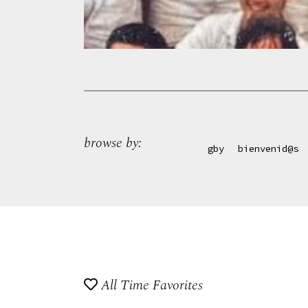
browse by:
anecdotas
rugby
bienvenid@s
friki
anecdotas
rugby
All Time Favorites