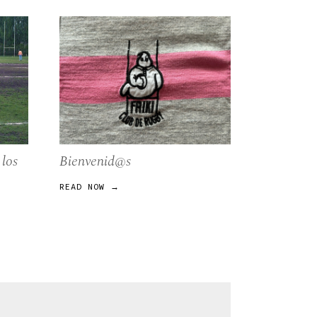
 los
Bienvenid@s
READ NOW →